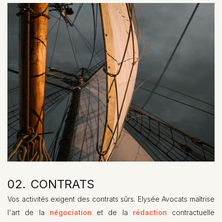
02.
CONTRATS
01.
HEADING
Vos activités exigent des contrats sûrs. Elysée Avocats maîtrise
l'art de la
négociation
et de la
rédaction
contractuelle