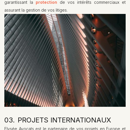
garantissant la
protection
de vos intérêts commerciaux et
assurant la gestion de vos litiges.
03.
PROJETS INTERNATIONAUX
01.
HEADING
Elysée Avocats est le partenaire de vos projets en Europe et