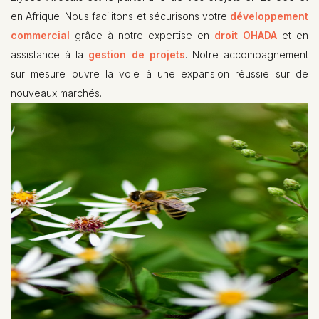
en Afrique. Nous facilitons et sécurisons votre
développement
commercial
grâce à notre expertise en
droit OHADA
et en
assistance à la
gestion de projets
. Notre accompagnement
sur mesure ouvre la voie à une expansion réussie sur de
nouveaux marchés.