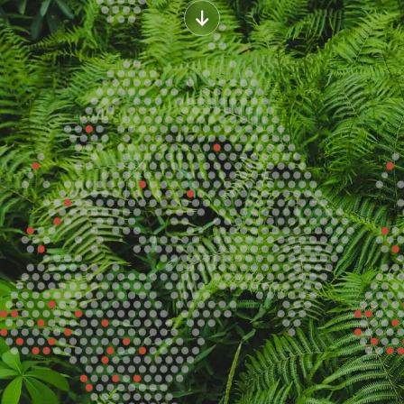
ACCOMPAGNER
FACILITER
NOTRE RAISON D'ÊTRE : DON
SÉCURISER
FORMER